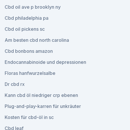
Cbd oil ave p brooklyn ny
Cbd philadelphia pa
Cbd oil pickens sc
Am besten cbd north carolina
Cbd bonbons amazon
Endocannabinoide und depressionen
Floras hanfwurzelsalbe
Dr cbd rx
Kann cbd öl niedriger crp ebenen
Plug-and-play-karren für unkräuter
Kosten für cbd-öl in sc
Cbd leaf