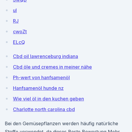
uI
RJ
cwoZt
ELcQ
Cbd oil lawrenceburg indiana
Cbd öle und cremes in meiner nähe
Ph-wert von hanfsamenöl
Hanfsamenöl hunde nz
Wie viel öl in den kuchen geben
Charlotte north carolina cbd
Bei den Gemüsepflanzen werden häufig natürliche
Stoffe verwendet, da dieses Beste Bewertung Mehr.