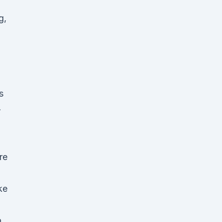
g,
s
-
re
ke
o