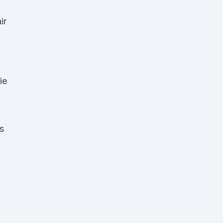
ir
ie
s