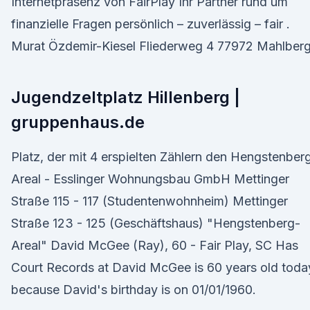
Internetpräsenz von FairPlay Ihr Partner rund um
finanzielle Fragen persönlich – zuverlässig – fair .
Murat Özdemir-Kiesel Fliederweg 4 77972 Mahlberg
Jugendzeltplatz Hillenberg |
gruppenhaus.de
Platz, der mit 4 erspielten Zählern den Hengstenber
Areal - Esslinger Wohnungsbau GmbH Mettinger
Straße 115 - 117 (Studentenwohnheim) Mettinger
Straße 123 - 125 (Geschäftshaus) "Hengstenberg-
Areal" David McGee (Ray), 60 - Fair Play, SC Has
Court Records at David McGee is 60 years old toda
because David's birthday is on 01/01/1960.