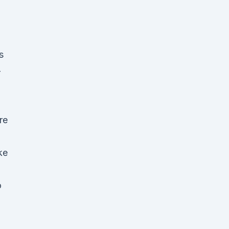
s
-
re
ke
o