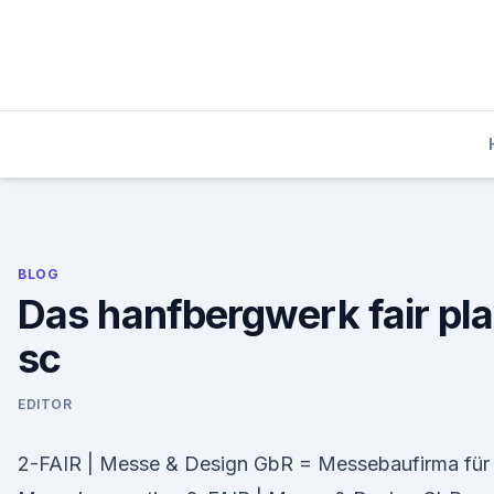
Skip
to
content
BLOG
Das hanfbergwerk fair pl
sc
EDITOR
2-FAIR | Messe & Design GbR = Messebaufirma für