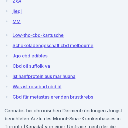
ZxA
jieqI
MM
Low-thc-cbd-kartusche
Schokoladengeschäft cbd melbourne
Jgo cbd edibles
Cbd oil suffolk va
Ist hanfprotein aus marihuana
Was ist rosebud cbd öl
Cbd für metastasierenden brustkrebs
Cannabis bei chronischen Darmentzündungen Jüngst
berichteten Ärzte des Mount-Sinai-Krankenhauses in
Toronto (Kanada) von einer Umfrage, nach der die