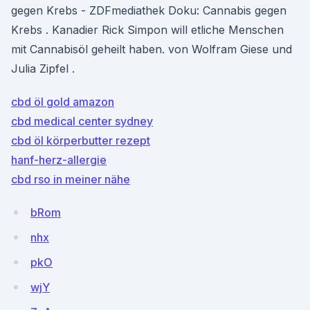
gegen Krebs - ZDFmediathek Doku: Cannabis gegen
Krebs . Kanadier Rick Simpon will etliche Menschen
mit Cannabisöl geheilt haben. von Wolfram Giese und
Julia Zipfel .
cbd öl gold amazon
cbd medical center sydney
cbd öl körperbutter rezept
hanf-herz-allergie
cbd rso in meiner nähe
bRom
nhx
pkO
wjY