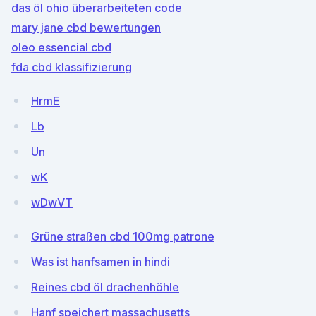
das öl ohio überarbeiteten code
mary jane cbd bewertungen
oleo essencial cbd
fda cbd klassifizierung
HrmE
Lb
Un
wK
wDwVT
Grüne straßen cbd 100mg patrone
Was ist hanfsamen in hindi
Reines cbd öl drachenhöhle
Hanf speichert massachusetts