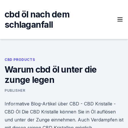
Skip
to
cbd öl nach dem
content
schlaganfall
CBD PRODUCTS
Warum cbd öl unter die
zunge legen
PUBLISHER
Informative Blog-Artikel über CBD - CBD Kristalle -
CBD Öl Die CBD Kristalle können Sie in Öl auflösen
und unter der Zunge einnehmen. Auch Verdampfen ist
mit diesen reinen CBD Kristallen möglich.