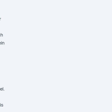
r
ch
ein
el.
is