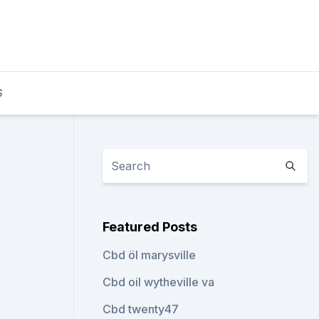
S
Featured Posts
Cbd öl marysville
Cbd oil wytheville va
Cbd twenty47