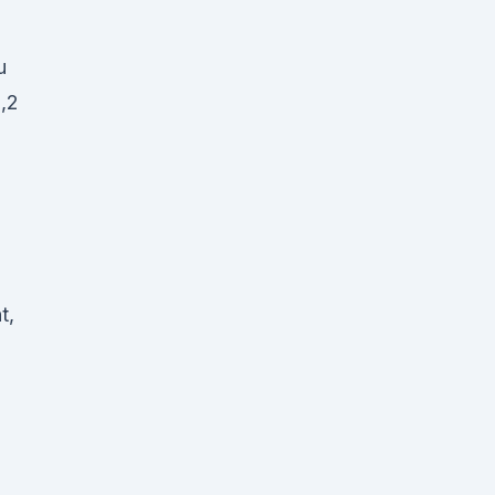
u
0,2
t,