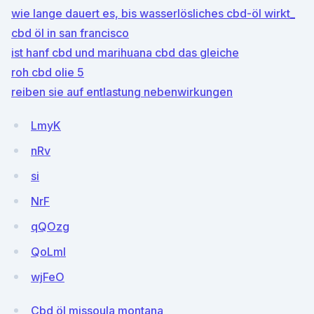
wie lange dauert es, bis wasserlösliches cbd-öl wirkt_
cbd öl in san francisco
ist hanf cbd und marihuana cbd das gleiche
roh cbd olie 5
reiben sie auf entlastung nebenwirkungen
LmyK
nRv
si
NrF
qQOzg
QoLml
wjFeO
Cbd öl missoula montana