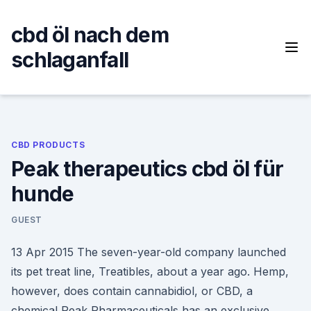
Skip
to
cbd öl nach dem
content
schlaganfall
CBD PRODUCTS
Peak therapeutics cbd öl für
hunde
GUEST
13 Apr 2015 The seven-year-old company launched
its pet treat line, Treatibles, about a year ago. Hemp,
however, does contain cannabidiol, or CBD, a
chemical Peak Pharmaceuticals has an exclusive