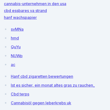
cannabis-unternehmen in den usa
cbd essbares va strand
hanf wachspapier
svMNa
hmd
QuYu
NUWp
ac
Hanf cbd zigaretten bewertungen
Ist es sicher, ein monat altes gras zu rauchen_
Cbd terps
Cannabisöl gegen leberkrebs uk